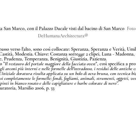
zza San Marco, con il Palazzo Ducale visti dal bacino di San Marco  
Foto
DeHumanaArchitectura®
basso verso l'alto, sono così collocate: Speranza, Speranza e Verità, Umil
stità, Modestia. Chiave: Costanza sorregge 2 clipei, Luna - Madonna, C
e, Prudenza, Temperanza, Benignità, Giustizia, Pazienza.
o "
Il restauro del portale maggiore della facciata ovest
", così specifica a pro
i arconi più interni e nelle formelle dell'intradosso, i residui delle antiche cr
'iniziale doratura risulta applicata su un bolo di ocra bruna, con tecnica biz
 completamente le formelle: fondi, fogliami, animali, strumenti, oggetti, vest
inti in bianco rosato e delle capigliature e barbe colorate di nero”.
ratoria, Marsilio 2006, p. 33