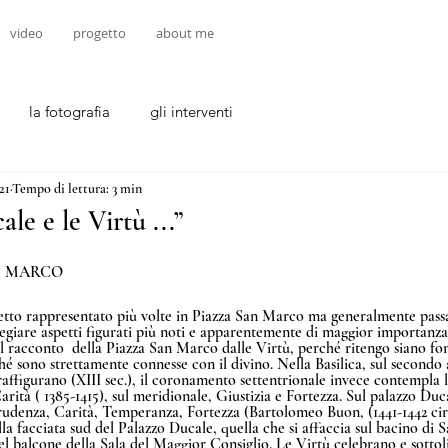
video
progetto
about me
la fotografia
gli interventi
21
Tempo di lettura: 3 min
ale e le Virtù ...”
N MARCO
getto rappresentato più volte in Piazza San Marco ma generalmente pass
legiare aspetti figurati più noti e apparentemente di maggior importanza
 il racconto  della Piazza San Marco dalle Virtù, perché ritengo siano fo
é sono strettamente connesse con il divino. Nella Basilica, sul secondo 
 raffigurano (XIII sec.), il coronamento settentrionale invece contempla 
ità ( 1385-1415), sul meridionale, Giustizia e Fortezza. Sul palazzo Duca
Prudenza, Carità, Temperanza, Fortezza (Bartolomeo Buon, (1441-1442 circ
la facciata sud del Palazzo Ducale, quella che si affaccia sul bacino di
l balcone della Sala del Maggior Consiglio. Le Virtù celebrano e sottoli