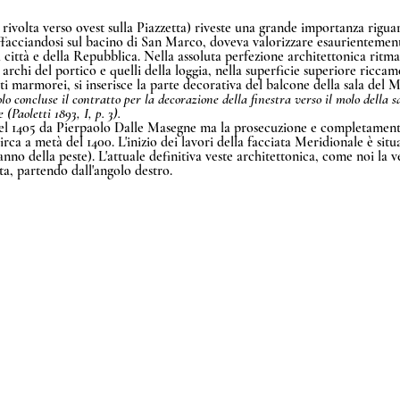
 è rivolta verso ovest sulla Piazzetta) riveste una grande importanza rigua
facciandosi sul bacino di San Marco, doveva valorizzare esaurientement
città e della Repubblica. Nella assoluta perfezione architettonica ritma
 archi del portico e quelli della loggia, nella superficie superiore riccam
ti marmorei, si inserisce la parte decorativa del balcone della sala del 
olo concluse il contratto per la decorazione della finestra verso il molo della 
(Paoletti 1893, I, p. 3).
nel 1405 da Pierpaolo Dalle Masegne ma la prosecuzione e completamento
rca a metà del 1400. L'inizio dei lavori della facciata Meridionale è situa
'anno della peste). L'attuale definitiva veste architettonica, come noi la v
ta, partendo dall'angolo destro.