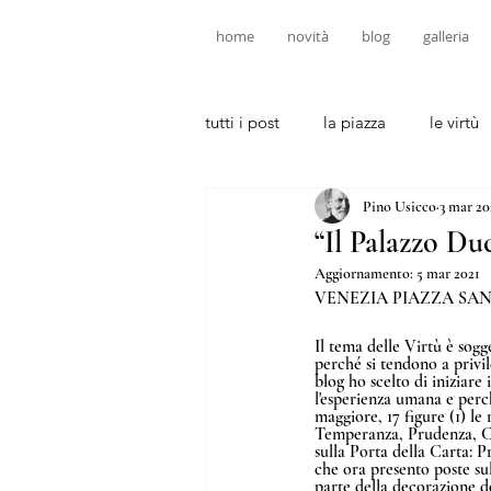
home
novità
blog
galleria
tutti i post
la piazza
le virtù
Pino Usicco
3 mar 20
“Il Palazzo Duc
Aggiornamento:
5 mar 2021
VENEZIA PIAZZA SA
Il tema delle Virtù è sog
perché si tendono a privi
blog ho scelto di iniziare
l'esperienza umana e perch
maggiore, 17 figure (1) le
Temperanza, Prudenza, Car
sulla Porta della Carta: 
che ora presento poste sul
parte della decorazione de