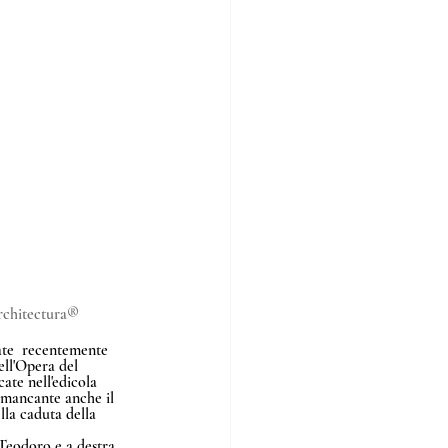
chitectura®
tate  recentemente 
ell'Opera del 
ate nell'edicola 
e mancante anche il 
la caduta della 
 Teodoro e a destra 