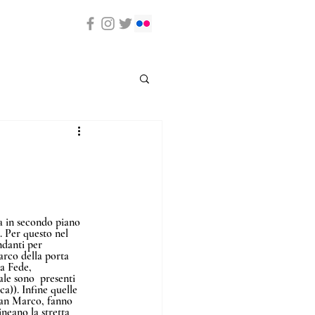
a in secondo piano 
. Per questo nel 
ndanti per 
arco della porta 
la Fede, 
le sono  presenti 
a)). Infine quelle 
 San Marco, fanno 
neano la stretta 