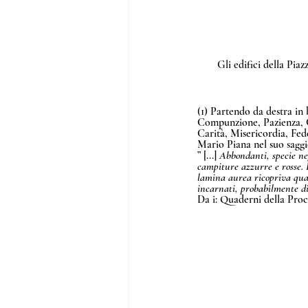
Gli edifici della Pia
(1) Partendo da destra in 
Compunzione, Pazienza, Ca
Carità, Misericordia, Fed
Mario Piana nel suo saggi
” [...] 
Abbondanti, specie negl
campiture azzurre e rosse. L
lamina aurea ricopriva quasi
incarnati, probabilmente dip
Da i: Quaderni della Procu