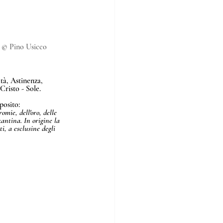
 © Pino Usicco  
tà, Astinenza, 
risto - Sole. 
posito: 
omie, dell'oro, delle 
antina. In origine la 
i, a esclusine degli 