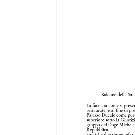
Balcone della Sala
La facciata come si prese
restaurate, e al fine di p
Palazzo Ducale come pure 
superiore sotto la Giustiz
gruppo del Doge Michele S
Repubblica 
1797). Le due statue infer