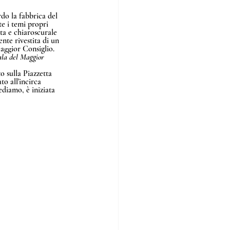
rdo la fabbrica del 
e i temi propri 
ta e chiaroscurale 
ente rivestita di un 
Maggior Consiglio. 
sala del Maggior 
 sulla Piazzetta 
to all'incirca 
ediamo, è iniziata 