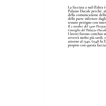
La facciata a sud (l'altra
Palazzo Ducale perché, af
della comunicazione della 
della parte inferiore dagli
tessuto petrigno con inser
Il 2 ottobre del 1400 Pierpa
Consiglio del Palazzo Ducale 
I lavori furono conclusi 
avverrà molto più tardi, ci
attorno al 1340, (1348 fu l
proprio con questa faccia