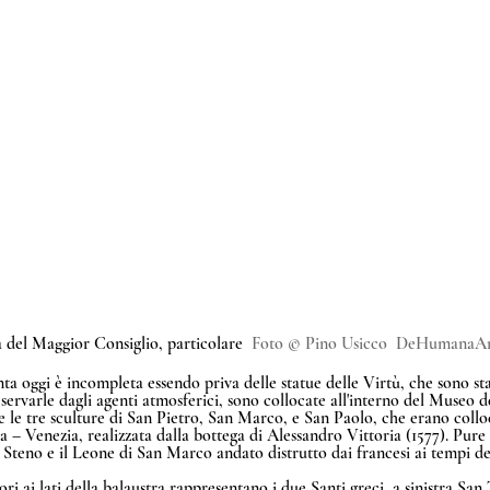
 del Maggior Consiglio, particolare  
Foto © Pino Usicco  DeHumanaAr
nta oggi è incompleta essendo priva delle statue delle Virtù, che sono s
reservarle dagli agenti atmosferici, sono collocate all'interno del Museo d
le tre sculture di San Pietro, San Marco, e San Paolo, che erano colloc
ia – Venezia, realizzata dalla bottega di Alessandro Vittoria (1577). Pur
teno e il Leone di San Marco andato distrutto dai francesi ai tempi del
iori ai lati della balaustra rappresentano i due Santi greci, a sinistra San